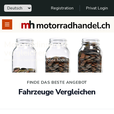
Sprache
Registration
Privat Login
motorradhandel.ch
Open menu
Motorradinserate
vergleichen
Immer die besten Angebote finden.
FINDE DAS BESTE ANGEBOT
Fahrzeuge Vergleichen