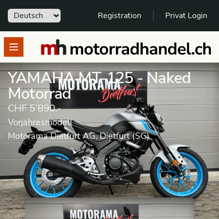
Sprache
Registration
Privat Login
motorradhandel.ch
Open menu
YAMAHA MT-125 - Naked
Motorrad
CHF 5’890.-
Vorjahresmodell
Motorama Dietfurt AG, Dietfurt (SG)
Motorrad
Vorjahresmodell
Naked Motorrad
YAMAHA
MT 125