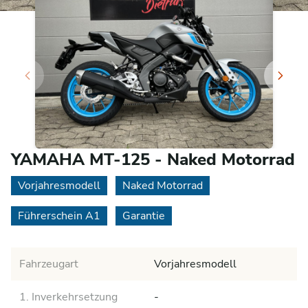
YAMAHA MT-125 - Naked Motorrad
Vorjahresmodell
Naked Motorrad
Führerschein A1
Garantie
Fahrzeugart
Vorjahresmodell
1. Inverkehrsetzung
-