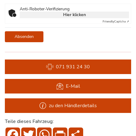
Anti-Roboter-Verifizierung
Hier klicken
Friendly
Captcha ⇗
Absenden
071 931 24 30
E-Mail
zu den Händlerdetails
Teile dieses Fahrzeug:
Facebook
Twitter
WhatsApp
Print
Share