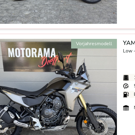
YAM
Vorjahresmodell
Low 
M