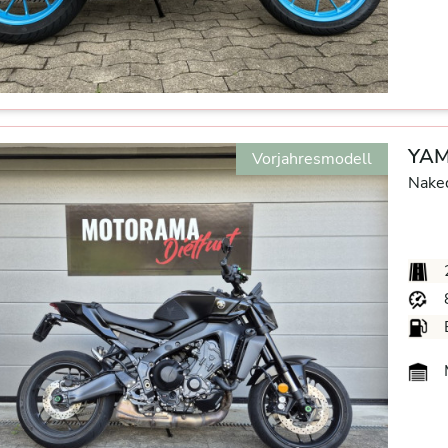
YAM
Vorjahresmodell
Nake
M