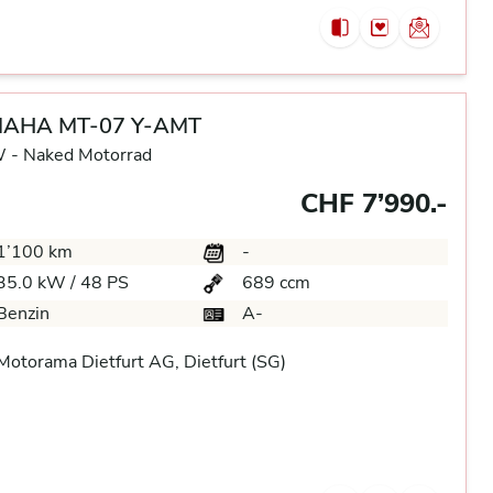
AHA MT-07 Y-AMT
 -
Naked Motorrad
CHF 7’990.-
1’100 km
-
35.0 kW / 48 PS
689 ccm
Benzin
A-
otorama Dietfurt AG, Dietfurt (SG)