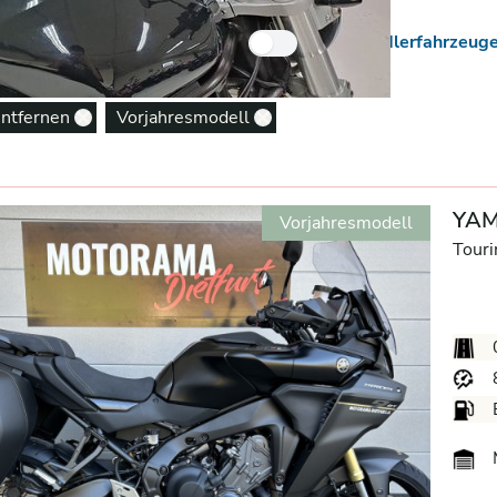
 Neuzugänge
Nur Händlerfahrzeug
entfernen
Vorjahresmodell
Remove option
Remove option
YAM
Vorjahresmodell
Touri
M