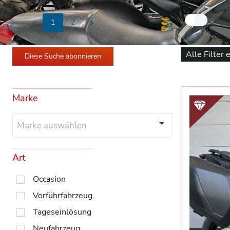
Nur
1
2
Previous
Next
Alle Filter 
Diese Suche abonnieren
Marke
Marke auswählen
Art
Occasion
Vorführfahrzeug
Tageseinlösung
Neufahrzeug