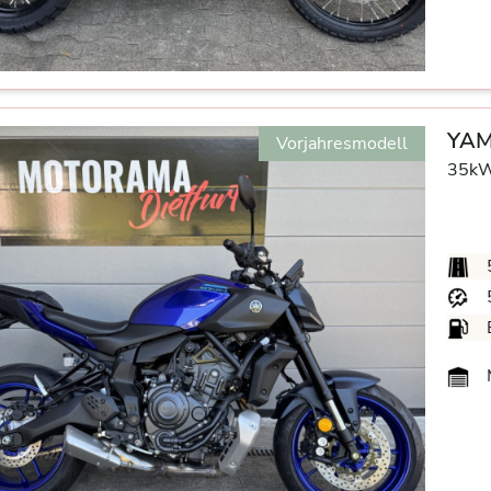
YAM
Vorjahresmodell
35kW
M