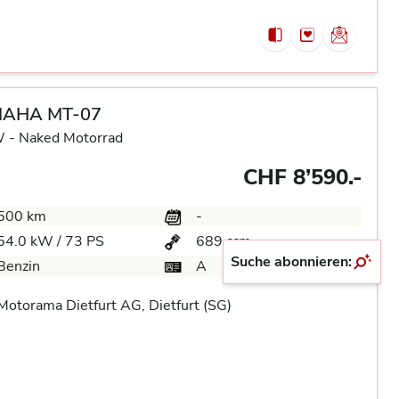
AHA MT-07
 -
Naked Motorrad
CHF 8’590.-
500 km
-
54.0 kW / 73 PS
689 ccm
Suche abonnieren:
Benzin
A
otorama Dietfurt AG, Dietfurt (SG)