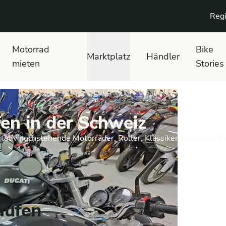
Regi
Motorrad
Bike
Marktplatz
Händler
mieten
Stories
en in der Schweiz
tativ hochstehende Motorräder, Roller, Klassiker, Sportmotor
aufen