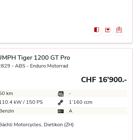
UMPH Tiger 1200 GT Pro
2829 -
ABS -
Enduro Motorrad
CHF 16’900.-
50 km
-
110.4 kW / 150 PS
1’160 ccm
Benzin
A
ächli Motorcycles, Dietikon (ZH)