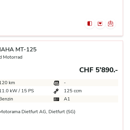
AHA MT-125
d Motorrad
CHF 5’890.-
120 km
-
11.0 kW / 15 PS
125 ccm
Benzin
A1
otorama Dietfurt AG, Dietfurt (SG)