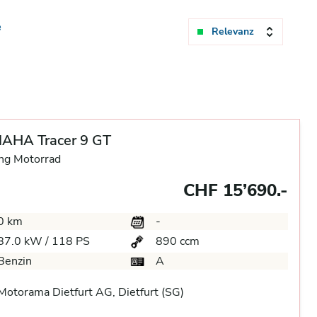
e
Relevanz
AHA Tracer 9 GT
ng Motorrad
CHF 15’690.-
0 km
-
87.0 kW / 118 PS
890 ccm
Benzin
A
otorama Dietfurt AG, Dietfurt (SG)