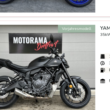
YAM
Vorjahresmodell
35kW
M