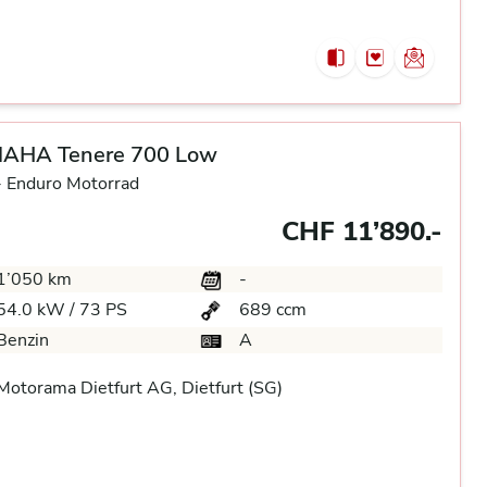
AHA Tenere 700 Low
-
Enduro Motorrad
CHF 11’890.-
1’050 km
-
54.0 kW / 73 PS
689 ccm
Benzin
A
otorama Dietfurt AG, Dietfurt (SG)