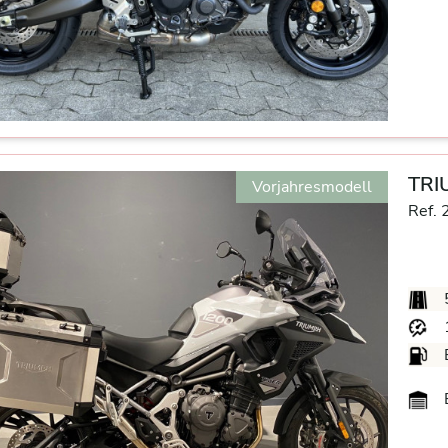
TRI
Vorjahresmodell
Ref. 
B