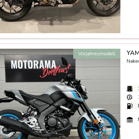
YAM
Vorjahresmodell
Nake
M