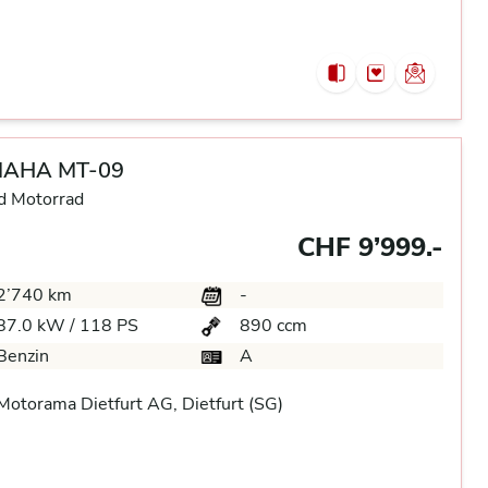
AHA MT-09
d Motorrad
CHF 9’999.-
2’740 km
-
87.0 kW / 118 PS
890 ccm
Benzin
A
otorama Dietfurt AG, Dietfurt (SG)