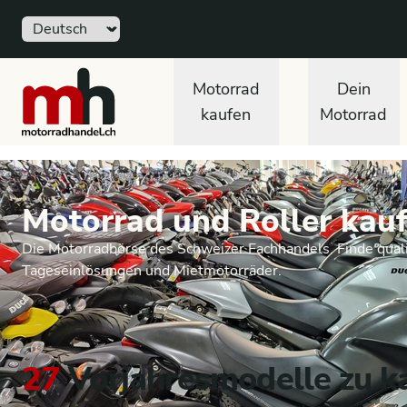
Sprache
motorradhandel.ch
Motorrad
Dein
kaufen
Motorrad
Motorrad und Roller kauf
Die Motorradbörse des Schweizer Fachhandels. Finde quali
Tageseinlösungen und Mietmotorräder.
27
Vorjahresmodelle zu k