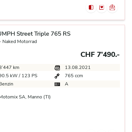
MPH Street Triple 765 RS
-
Naked Motorrad
CHF 7’490.-
8’447 km
13.08.2021
90.5 kW / 123 PS
765 ccm
Benzin
A
Motomix SA, Manno (TI)