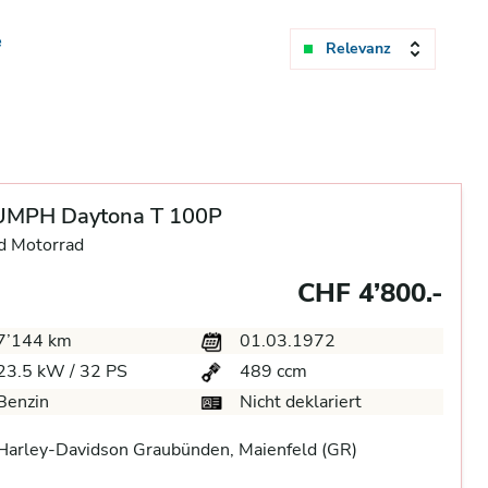
e
Relevanz
UMPH Daytona T 100P
d Motorrad
CHF 4’800.-
7’144 km
01.03.1972
23.5 kW / 32 PS
489 ccm
Benzin
Nicht deklariert
arley-Davidson Graubünden, Maienfeld (GR)