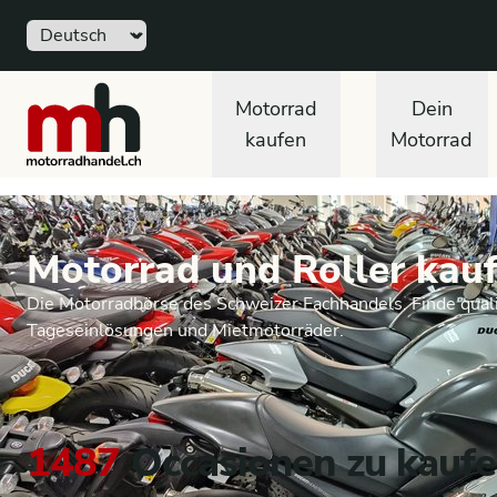
Sprache
motorradhandel.ch
Motorrad
Dein
kaufen
Motorrad
Motorrad und Roller kauf
Die Motorradbörse des Schweizer Fachhandels. Finde quali
Tageseinlösungen und Mietmotorräder.
1487
Occasionen zu kauf