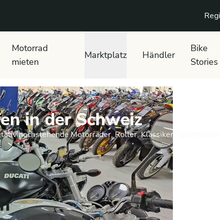
Regi
Motorrad
Bike
Marktplatz
Händler
mieten
Stories
en in der Schweiz
tativ hochstehende Motorräder, Roller, Klassiker, Sportmotor
en