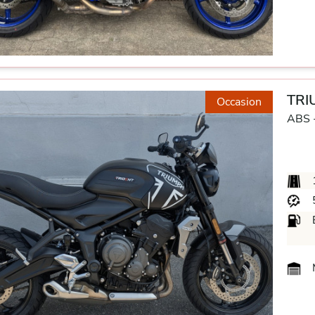
TRI
Occasion
ABS 
M