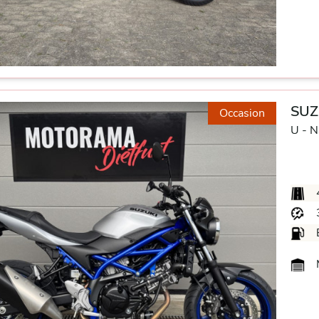
SUZ
Occasion
U -
N
M