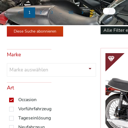
Nur
1
2
3
...
60
Previous
Next
Alle Filter 
Diese Suche abonnieren
Marke
Marke auswählen
Art
Occasion
Vorführfahrzeug
Tageseinlösung
Neufahrzeug