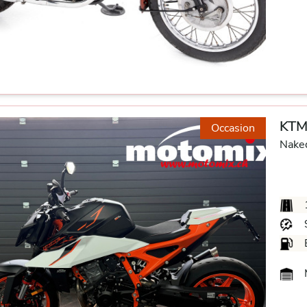
KTM
Occasion
Nake