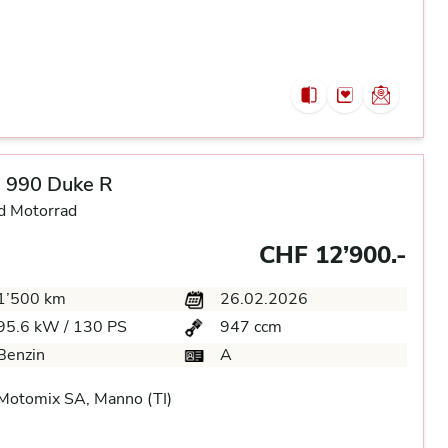
 990 Duke R
d Motorrad
CHF 12’900.-
1’500 km
26.02.2026
95.6 kW / 130 PS
947 ccm
Benzin
A
Motomix SA, Manno (TI)