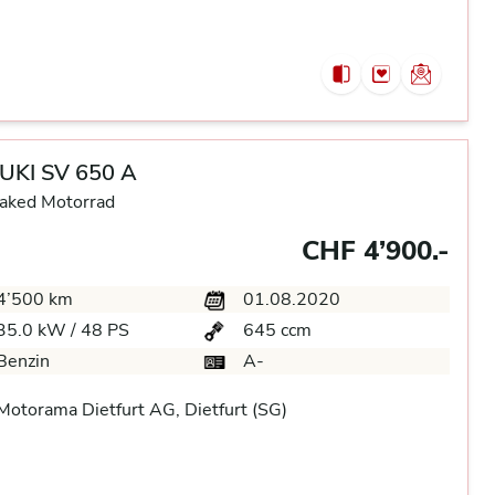
UKI SV 650 A
aked Motorrad
CHF 4’900.-
4’500 km
01.08.2020
35.0 kW / 48 PS
645 ccm
Benzin
A-
otorama Dietfurt AG, Dietfurt (SG)