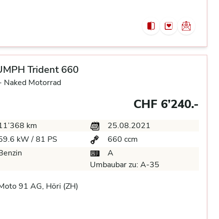
UMPH Trident 660
-
Naked Motorrad
CHF 6’240.-
11’368 km
25.08.2021
59.6 kW / 81 PS
660 ccm
Benzin
A
Umbaubar zu:
A-35
oto 91 AG, Höri (ZH)