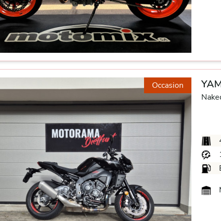
YAM
Occasion
Nake
M