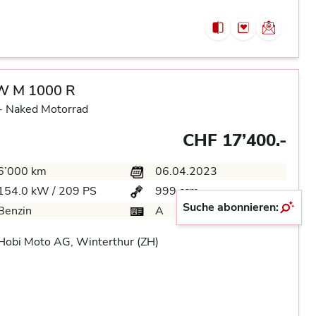
 M 1000 R
-
Naked Motorrad
CHF 17’400.-
6’000 km
06.04.2023
154.0 kW / 209 PS
999 ccm
Suche abonnieren:
Benzin
A
Hobi Moto AG, Winterthur (ZH)