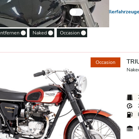
 Neuzugänge
Nur Händlerfahrzeug
entfernen
Naked
Occasion
Remove option
Remove option
Remove option
TRI
Occasion
Nake
H