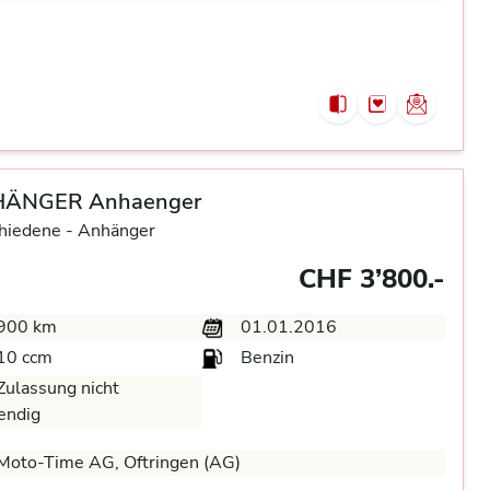
ÄNGER Anhaenger
hiedene -
Anhänger
CHF 3’800.-
900 km
01.01.2016
10 ccm
Benzin
ulassung nicht
endig
Moto-Time AG, Oftringen (AG)