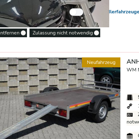
 Neuzugänge
Nur Händlerfahrzeug
entfernen
Zulassung nicht notwendig
Remove option
Remove option
ANH
Neufahrzeug
WM M
Z
notw
G