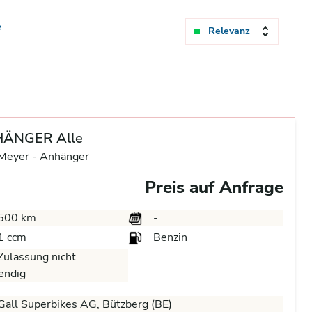
e
Relevanz
ÄNGER Alle
eyer -
Anhänger
Preis auf Anfrage
500 km
-
1 ccm
Benzin
ulassung nicht
endig
all Superbikes AG, Bützberg (BE)