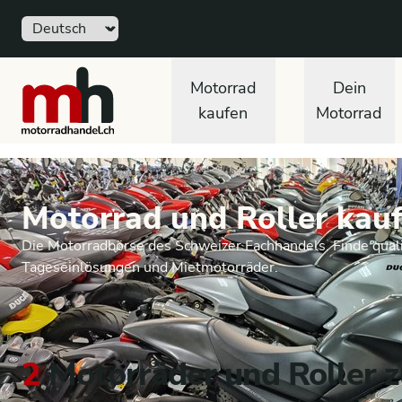
Sprache
motorradhandel.ch
Motorrad
Dein
kaufen
Motorrad
Motorrad und Roller kauf
Die Motorradbörse des Schweizer Fachhandels. Finde quali
Tageseinlösungen und Mietmotorräder.
2
Motorräder und Roller z