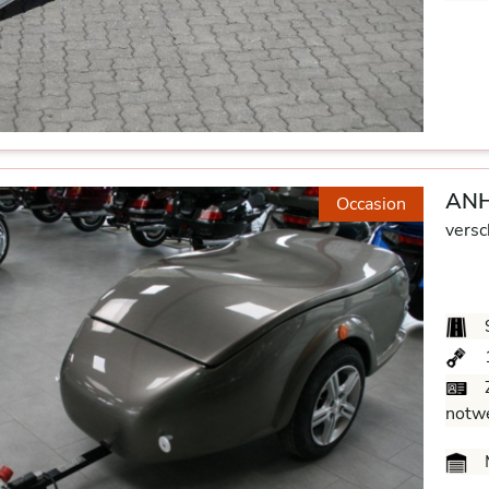
ANH
Occasion
versc
Z
notw