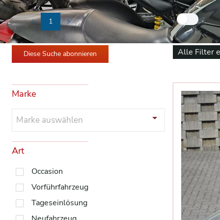
Nur
1
Previous
Next
Alle Filter 
Diese Suche abonnieren
Marke
Marke auswählen
Art
Occasion
Vorführfahrzeug
Tageseinlösung
Neufahrzeug