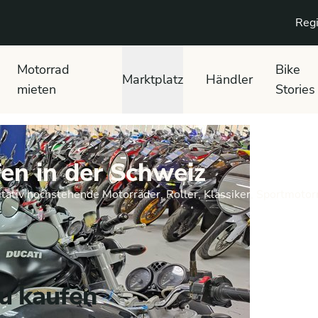
Regi
Motorrad
Bike
Marktplatz
Händler
mieten
Stories
en in der Schweiz
tativ hochstehende Motorräder, Roller, Klassiker, Sportmotor
u kaufen